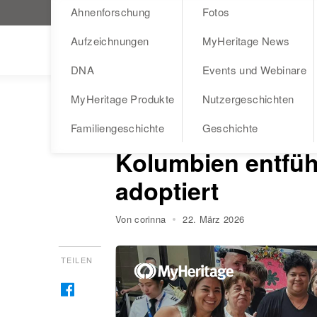
Ahnenforschung
Fotos
MyHeritage.de besuchen
Aufzeichnungen
MyHeritage News
Blog
DNA
Events und Webinare
MyHeritage Produkte
Nutzergeschichten
NUTZERGESCHICHTEN
Paula wurde im Al
Familiengeschichte
Geschichte
Kolumbien entfü
adoptiert
Von corinna
22. März 2026
TEILEN