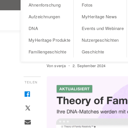
Ahnenforschung
Fotos
MyHeritage.de besuchen
Aufzeichnungen
MyHeritage News
Blog
DNA
Events und Webinare
MyHeritage Produkte
Nutzergeschichten
AHNENFORSCHUNG
AUFZEICHNUNGEN
Relativitätstheori
Familiengeschichte
Geschichte
Von svenja
2. September 2024
TEILEN