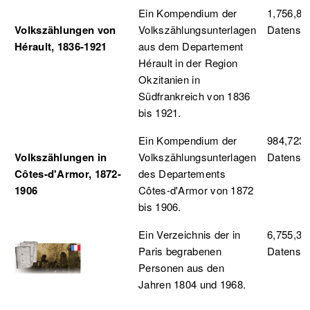
Ein Kompendium der
1,756,88
Volkszählungen von
Volkszählungsunterlagen
Datensä
Hérault, 1836-1921
aus dem Departement
Hérault in der Region
Okzitanien in
Südfrankreich von 1836
bis 1921.
Ein Kompendium der
984,723
Volkszählungen in
Volkszählungsunterlagen
Datensä
Côtes-d'Armor, 1872-
des Departements
1906
Côtes-d'Armor von 1872
bis 1906.
Ein Verzeichnis der in
6,755,34
Paris begrabenen
Datensä
Personen aus den
Jahren 1804 und 1968.