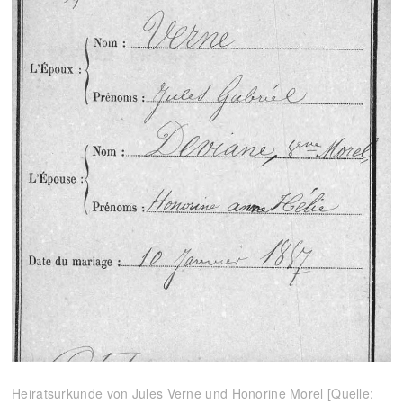
Heiratsurkunde von Jules Verne und Honorine Morel [Quelle: