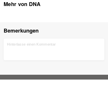
Mehr von DNA
Bemerkungen
Start
Support
Kostenlos registrieren
Kontaktieren Sie uns
DNA-Test
Datenschutzbestimmungen
Aktualisiert
Stammbaum
Geschäftsbedingungen