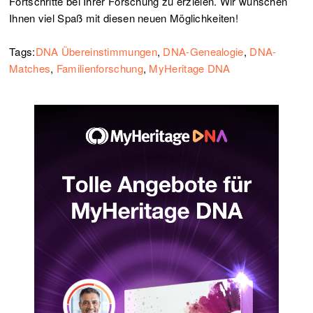
Fortschritte bei Ihrer Forschung zu erzielen. Wir wünschen
Ihnen viel Spaß mit diesen neuen Möglichkeiten!
Tags:
DNA Übereinstimmungen
,
DNA-Genealogie
,
DNA-
Matches
,
Familienforschung
,
MyHeritage DNA