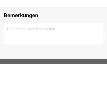
Bemerkungen
Start
Support
Kostenlos registrieren
Kontaktieren Sie uns
DNA-Test
Datenschutzbestimmungen
Aktualisiert
Stammbaum
Geschäftsbedingungen
Historische Aufzeichnungen
Preisliste
Fotos kolorieren
Wissensdatenbank