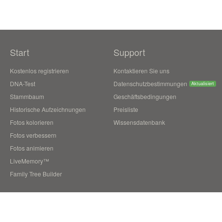
Start
Support
Kostenlos registrieren
Kontaktieren Sie uns
DNA-Test
Datenschutzbestimmungen
Aktualisiert
Stammbaum
Geschäftsbedingungen
Historische Aufzeichnungen
Preisliste
Fotos kolorieren
Wissensdatenbank
Fotos verbessern
Fotos animieren
LiveMemory™
Family Tree Builder
Blog